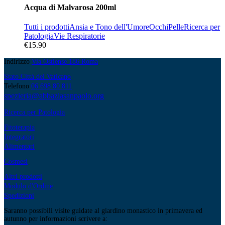
Acqua di Malvarosa 200ml
Tutti i prodotti
Ansia e Tono dell'Umore
Occhi
Pelle
Ricerca per
Patologia
Vie Respiratorie
€
15.90
Indirizzo
Via Ostiense 186 Roma
Stato Città del Vaticano
Telefono
06 698 80 811
spezieria@abbaziasanpaolo.org
Ricerca per Patologia
Fitoterapia
Integratori
Alimentari
Cosmesi
Altri prodotti
Modulo d'Ordine
Spedizioni
Saranno possibili visite guidate al giardino monastico in primavera ed
autunno per informazioni scrivere a: