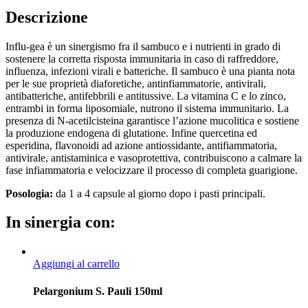
Descrizione
Influ-gea è un sinergismo fra il sambuco e i nutrienti in grado di
sostenere la corretta risposta immunitaria in caso di raffreddore,
influenza, infezioni virali e batteriche. Il sambuco è una pianta nota
per le sue proprietà diaforetiche, antinfiammatorie, antivirali,
antibatteriche, antifebbrili e antitussive. La vitamina C e lo zinco,
entrambi in forma liposomiale, nutrono il sistema immunitario. La
presenza di N-acetilcisteina garantisce l’azione mucolitica e sostiene
la produzione endogena di glutatione. Infine quercetina ed
esperidina, flavonoidi ad azione antiossidante, antifiammatoria,
antivirale, antistaminica e vasoprotettiva, contribuiscono a calmare la
fase infiammatoria e velocizzare il processo di completa guarigione.
Posologia:
da 1 a 4 capsule al giorno dopo i pasti principali.
In sinergia con:
Aggiungi al carrello
Pelargonium S. Pauli 150ml