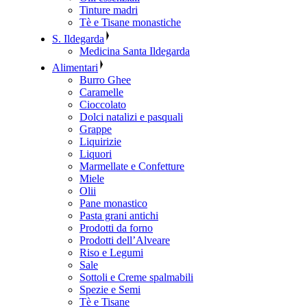
Tinture madri
Tè e Tisane monastiche
S. Ildegarda
Medicina Santa Ildegarda
Alimentari
Burro Ghee
Caramelle
Cioccolato
Dolci natalizi e pasquali
Grappe
Liquirizie
Liquori
Marmellate e Confetture
Miele
Olii
Pane monastico
Pasta grani antichi
Prodotti da forno
Prodotti dell’Alveare
Riso e Legumi
Sale
Sottoli e Creme spalmabili
Spezie e Semi
Tè e Tisane