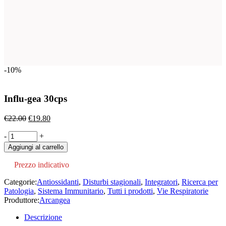
-10%
Influ-gea 30cps
Il
Il
€
22.00
€
19.80
prezzo
prezzo
Influ-
-
originale
+
attuale
gea
era:
è:
Aggiungi al carrello
30cps
€22.00.
€19.80.
quantity
Prezzo indicativo
Categorie:
Antiossidanti
,
Disturbi stagionali
,
Integratori
,
Ricerca per
Patologia
,
Sistema Immunitario
,
Tutti i prodotti
,
Vie Respiratorie
Produttore:
Arcangea
Descrizione