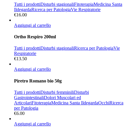
Tutti i prodotti
Disturbi stagionali
Fitoterapia
Medicina Santa
Ildegarda
Ricerca per Patologia
Vie Respiratorie
€
16.00
Aggiungi al carrello
Ortho Respiro 200ml
Tutti i prodotti
Disturbi stagionali
Ricerca per Patologia
Vie
Respiratorie
€
13.50
Aggiungi al carrello
Piretro Romano bio 50g
Tutti i prodotti
Disturbi femminili
Disturbi
Gastrointestinali
Dolori Muscolari ed
Articolari
Fitoterapia
Medicina Santa Ildegarda
Occhi
Ricerca
per Patologia
€
6.00
Aggiungi al carrello