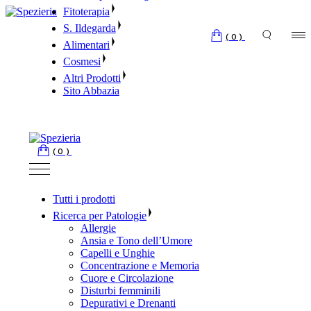
Skip
Fitoterapia
to
S. Ildegarda
the
(0)
Alimentari
content
Cosmesi
Altri Prodotti
Sito Abbazia
(0)
Tutti i prodotti
Ricerca per Patologie
Allergie
Ansia e Tono dell’Umore
Capelli e Unghie
Concentrazione e Memoria
Cuore e Circolazione
Disturbi femminili
Depurativi e Drenanti