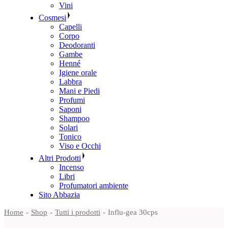
Vini
Cosmesi
Capelli
Corpo
Deodoranti
Gambe
Henné
Igiene orale
Labbra
Mani e Piedi
Profumi
Saponi
Shampoo
Solari
Tonico
Viso e Occhi
Altri Prodotti
Incenso
Libri
Profumatori ambiente
Sito Abbazia
Home
Shop
Tutti i prodotti
Influ-gea 30cps