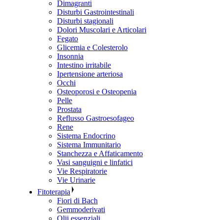
Dimagranti
Disturbi Gastrointestinali
Disturbi stagionali
Dolori Muscolari e Articolari
Fegato
Glicemia e Colesterolo
Insonnia
Intestino irritabile
Ipertensione arteriosa
Occhi
Osteoporosi e Osteopenia
Pelle
Prostata
Reflusso Gastroesofageo
Rene
Sistema Endocrino
Sistema Immunitario
Stanchezza e Affaticamento
Vasi sanguigni e linfatici
Vie Respiratorie
Vie Urinarie
Fitoterapia
Fiori di Bach
Gemmoderivati
Olii essenziali