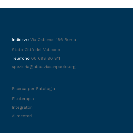
Indirizzo
Via Ostiense 186 Roma
Stato Città del Vaticano
Telefono
06 698 80 811
spezieria@abbaziasanpaolo.org
Ricerca per Patologia
Fitoterapia
Integratori
Alimentari