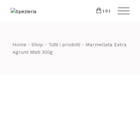
Skip
to
Telefono
06 698
the
(0)
content
80 811
Home
Shop
Tutti i prodotti
Marmellata Extra
Agrumi Misti 300g