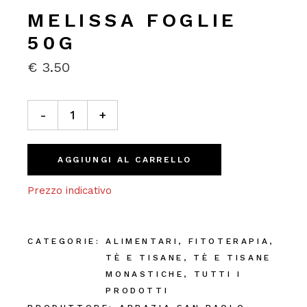
MELISSA FOGLIE
50G
€
3.50
Melissa Foglie 50g quantity
-
+
AGGIUNGI AL CARRELLO
Prezzo indicativo
CATEGORIE:
ALIMENTARI
,
FITOTERAPIA
,
TÈ E TISANE
,
TÈ E TISANE
MONASTICHE
,
TUTTI I
PRODOTTI