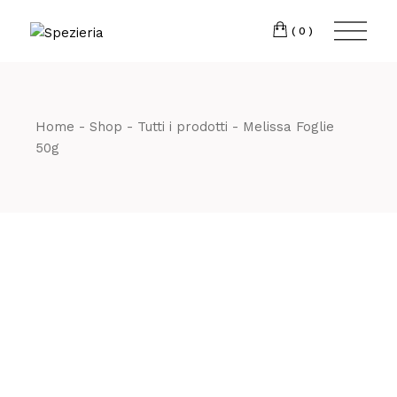
Skip
to
Telefono
06 698
the
(0)
content
80 811
Home
Shop
Tutti i prodotti
Melissa Foglie
50g