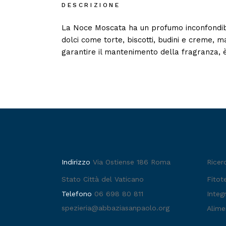
DESCRIZIONE
La Noce Moscata ha un profumo inconfondibile
dolci come torte, biscotti, budini e creme, ma
garantire il mantenimento della fragranza, è
Indirizzo
Via Ostiense 186 Roma
Ricer
Stato Città del Vaticano
Fitot
Telefono
06 698 80 811
Integr
spezieria@abbaziasanpaolo.org
Alime