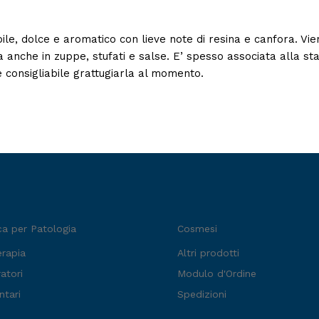
, dolce e aromatico con lieve note di resina e canfora. Viene
 anche in zuppe, stufati e salse. E’ spesso associata alla stag
 consigliabile grattugiarla al momento.
ca per Patologia
Cosmesi
erapia
Altri prodotti
atori
Modulo d'Ordine
ntari
Spedizioni