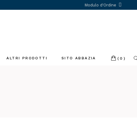
Modulo d'Ordine
ALTRI PRODOTTI
SITO ABBAZIA
(0)
Incenso
Libri
Profumatori
ambiente