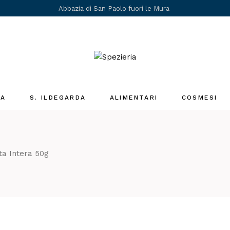
Abbazia di San Paolo fuori le Mura
IA
S. ILDEGARDA
ALIMENTARI
COSMESI
Medicina Santa
Ildegarda
i
a Intera 50g