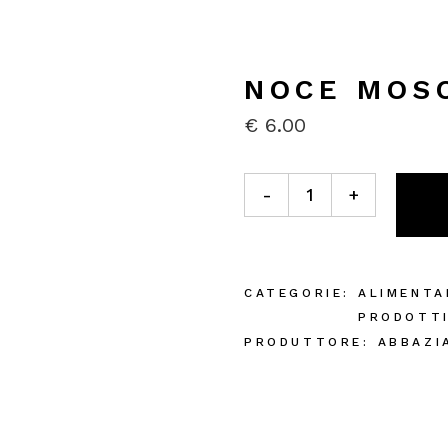
NOCE MOSC
€
6.00
Noce Moscata Intera 50g qu
-
+
CATEGORIE:
ALIMENTA
PRODOTT
PRODUTTORE:
ABBAZI