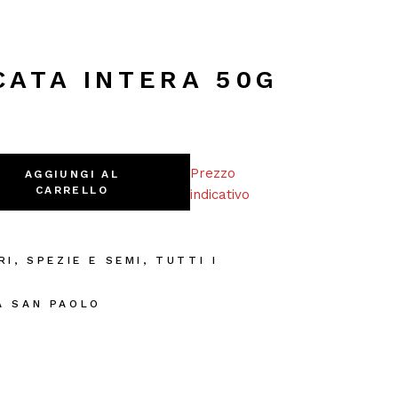
ATA INTERA 50G
antity
Prezzo
AGGIUNGI AL
CARRELLO
indicativo
RI
,
SPEZIE E SEMI
,
TUTTI I
I
A SAN PAOLO