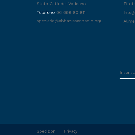
Stato Città del Vaticano
Fitot
Telefono
06 698 80 811
Integr
spezieria@abbaziasanpaolo.org
Alime
Spedizioni
Privacy