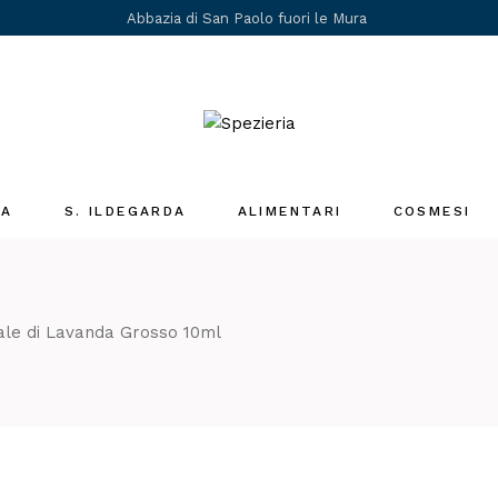
Abbazia di San Paolo fuori le Mura
IA
S. ILDEGARDA
ALIMENTARI
COSMESI
Medicina Santa
Ildegarda
i
ale di Lavanda Grosso 10ml