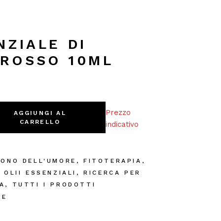
NZIALE DI
GROSSO 10ML
Grosso 10ml quantity
Prezzo
AGGIUNGI AL
CARRELLO
indicativo
TONO DELL'UMORE
,
FITOTERAPIA
,
,
OLII ESSENZIALI
,
RICERCA PER
A
,
TUTTI I PRODOTTI
AE