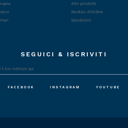
erapia
Altri prodotti
atori
Modulo d'Ordine
ntari
Spedizioni
SEGUICI & ISCRIVITI
FACEBOOK
INSTAGRAM
YOUTUBE