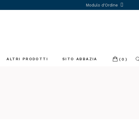
Modulo d'Ordine
ALTRI PRODOTTI
SITO ABBAZIA
(0)
Incenso
Libri
Profumatori
ambiente