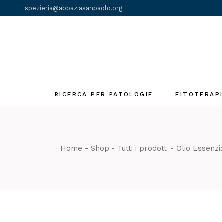
Skip
spezieria@abbaziasanpaolo.org
to
the
content
RICERCA PER PATOLOGIE
FITOTERAP
Fiori di Bach
Gemmoderivat
Home
Shop
Tutti i prodotti
Olio Essenzi
Olii essenziali
Tinture madri
Tè e Tisane
monastiche