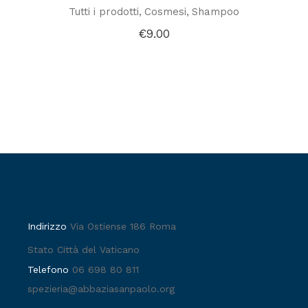
Tutti i prodotti
Cosmesi
Shampoo
€
9.00
Indirizzo
Via Ostiense 186 Roma
Stato Città del Vaticano
Telefono
06 698 80 811
spezieria@abbaziasanpaolo.org