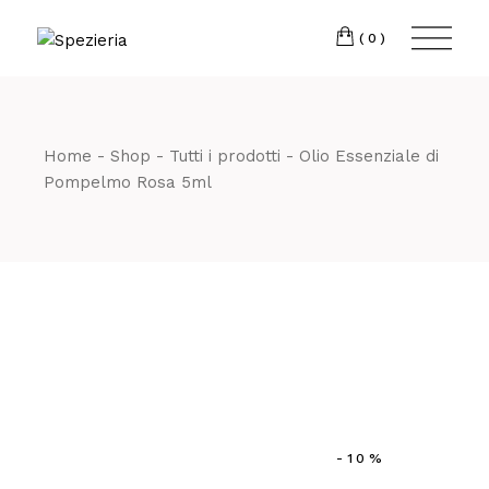
Skip
to
Telefono
06 698
the
(0)
content
80 811
Home
Shop
Tutti i prodotti
Olio Essenziale di
Pompelmo Rosa 5ml
-10%