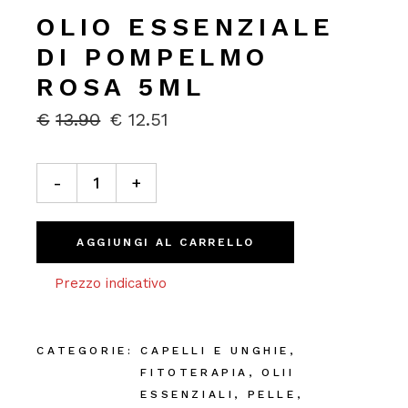
OLIO ESSENZIALE
DI POMPELMO
ROSA 5ML
€
13.90
€
12.51
IL
IL
PREZZO
PREZZO
ORIGINALE
ATTUALE
Olio Essenziale di Pompelmo Rosa 5ml quantity
ERA:
È:
-
+
€13.90.
€12.51.
AGGIUNGI AL CARRELLO
Prezzo indicativo
CATEGORIE:
CAPELLI E UNGHIE
,
FITOTERAPIA
,
OLII
ESSENZIALI
,
PELLE
,