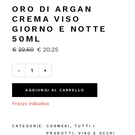
ORO DI ARGAN
CREMA VISO
GIORNO E NOTTE
50ML
€
22.50
€
20.25
IL
IL
PREZZO
PREZZO
ORIGINALE
ATTUALE
Oro di Argan Crema Viso Giorno e Notte 50ml quantity
ERA:
È:
-
+
€22.50.
€20.25.
AGGIUNGI AL CARRELLO
Prezzo indicativo
CATEGORIE:
COSMESI
,
TUTTI I
PRODOTTI
,
VISO E OCCHI