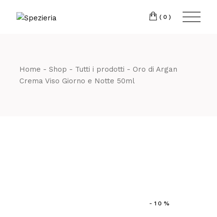
Skip
to
Telefono
06 698
the
(0)
content
80 811
Home
Shop
Tutti i prodotti
Oro di Argan
Crema Viso Giorno e Notte 50ml
-10%