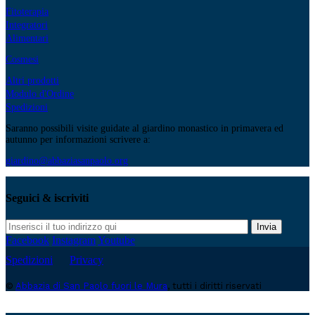
Fitoterapia
Integratori
Alimentari
Cosmesi
Altri prodotti
Modulo d'Ordine
Spedizioni
Saranno possibili visite guidate al giardino monastico in primavera ed
autunno per informazioni scrivere a:
giardino@abbaziasanpaolo.org
Seguici & iscriviti
Invia
Facebook
Instagram
Youtube
Spedizioni
Privacy
©
Abbazia di San Paolo fuori le Mura
, tutti i diritti riservati