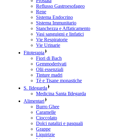
Prostata
Reflusso Gastroesofageo
Rene
Sistema Endocrino
Sistema Immunitario
Stanchezza e Affaticamento
Vasi sanguigni e linfatici
Vie Respiratorie
Vie Urinarie
Fitoterapia
Fiori di Bach
Gemmoderivati
Olii essenziali
Tinture madri
Tè e Tisane monastiche
S. Ildegarda
Medicina Santa Ildegarda
Alimentari
Burro Ghee
Caramelle
Cioccolato
Dolci natalizi e pasquali
Grappe
Liquirizie