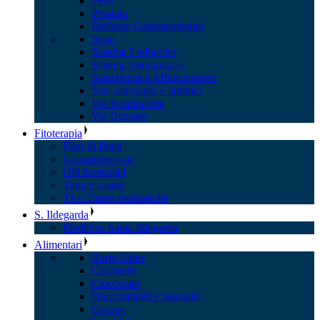
Pelle
Prostata
Reflusso Gastroesofageo
Rene
Sistema Endocrino
Sistema Immunitario
Stanchezza e Affaticamento
Vasi sanguigni e linfatici
Vie Respiratorie
Vie Urinarie
Fitoterapia
Fiori di Bach
Gemmoderivati
Olii essenziali
Tinture madri
Tè e Tisane monastiche
S. Ildegarda
Medicina Santa Ildegarda
Alimentari
Burro Ghee
Caramelle
Cioccolato
Dolci natalizi e pasquali
Grappe