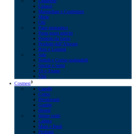
Liquirizie
Liquori
Marmellate e Confetture
Miele
Olii
Pane monastico
Pasta grani antichi
Prodotti da forno
Prodotti dell’Alveare
Riso e Legumi
Sale
Sottoli e Creme spalmabili
Spezie e Semi
Tè e Tisane
Vini
Cosmesi
Capelli
Corpo
Deodoranti
Gambe
Henné
Igiene orale
Labbra
Mani e Piedi
Profumi