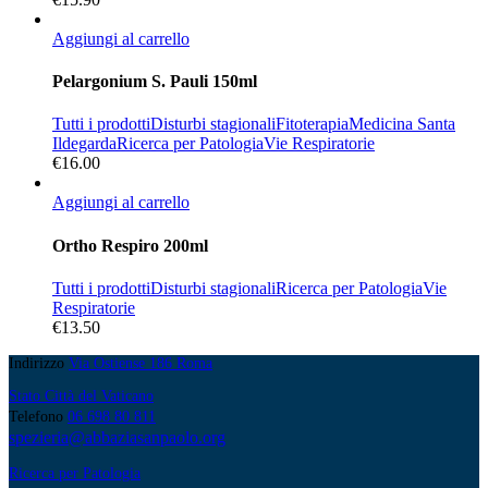
Aggiungi al carrello
Pelargonium S. Pauli 150ml
Tutti i prodotti
Disturbi stagionali
Fitoterapia
Medicina Santa
Ildegarda
Ricerca per Patologia
Vie Respiratorie
€
16.00
Aggiungi al carrello
Ortho Respiro 200ml
Tutti i prodotti
Disturbi stagionali
Ricerca per Patologia
Vie
Respiratorie
€
13.50
Indirizzo
Via Ostiense 186 Roma
Stato Città del Vaticano
Telefono
06 698 80 811
spezieria@abbaziasanpaolo.org
Ricerca per Patologia