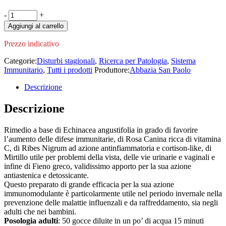
Ortho
-
+
Immunitas
Aggiungi al carrello
100ml
quantity
Prezzo indicativo
Categorie:
Disturbi stagionali
,
Ricerca per Patologia
,
Sistema
Immunitario
,
Tutti i prodotti
Produttore:
Abbazia San Paolo
Descrizione
Descrizione
Rimedio a base di Echinacea angustifolia in grado di favorire
l’aumento delle difese immunitarie, di Rosa Canina ricca di vitamina
C, di Ribes Nigrum ad azione antinfiammatoria e cortison-like, di
Mirtillo utile per problemi della vista, delle vie urinarie e vaginali e
infine di Fieno greco, validissimo apporto per la sua azione
antiastenica e detossicante.
Questo preparato di grande efficacia per la sua azione
immunomodulante è particolarmente utile nel periodo invernale nella
prevenzione delle malattie influenzali e da raffreddamento, sia negli
adulti che nei bambini.
Posologia adulti
: 50 gocce diluite in un po’ di acqua 15 minuti