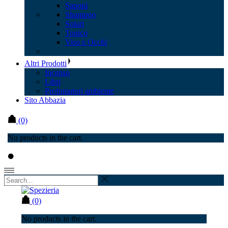
Saponi
Shampoo
Solari
Tonico
Viso e Occhi
Altri Prodotti
Incenso
Libri
Profumatori ambiente
Sito Abbazia
(0)
No products in the cart.
(0)
No products in the cart.