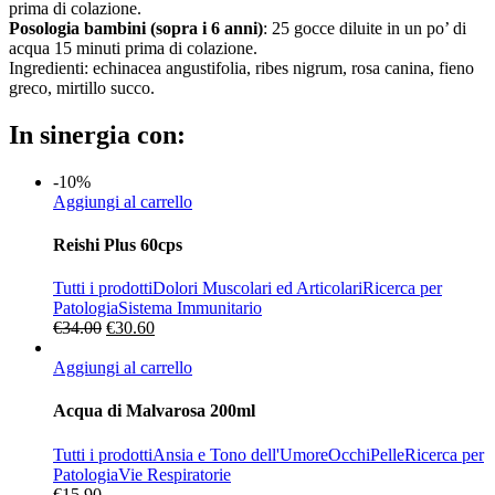
prima di colazione.
Posologia bambini (sopra i 6 anni)
: 25 gocce diluite in un po’ di
acqua 15 minuti prima di colazione.
Ingredienti: echinacea angustifolia, ribes nigrum, rosa canina, fieno
greco, mirtillo succo.
In sinergia con:
-10%
Aggiungi al carrello
Reishi Plus 60cps
Tutti i prodotti
Dolori Muscolari ed Articolari
Ricerca per
Patologia
Sistema Immunitario
Il
Il
€
34.00
€
30.60
prezzo
prezzo
originale
attuale
Aggiungi al carrello
era:
è:
€34.00.
€30.60.
Acqua di Malvarosa 200ml
Tutti i prodotti
Ansia e Tono dell'Umore
Occhi
Pelle
Ricerca per
Patologia
Vie Respiratorie
€
15.90