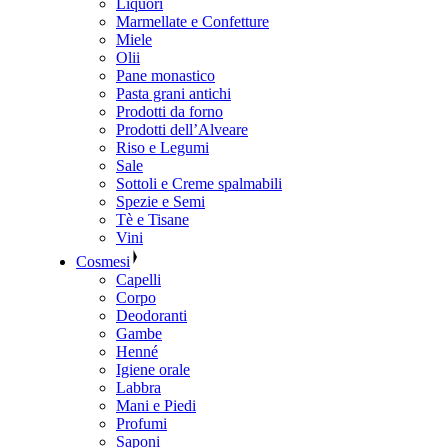
Liquori
Marmellate e Confetture
Miele
Olii
Pane monastico
Pasta grani antichi
Prodotti da forno
Prodotti dell’Alveare
Riso e Legumi
Sale
Sottoli e Creme spalmabili
Spezie e Semi
Tè e Tisane
Vini
Cosmesi
Capelli
Corpo
Deodoranti
Gambe
Henné
Igiene orale
Labbra
Mani e Piedi
Profumi
Saponi