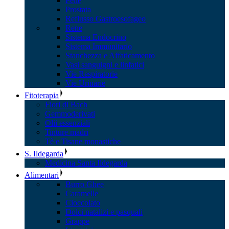
Pelle
Prostata
Reflusso Gastroesofageo
Rene
Sistema Endocrino
Sistema Immunitario
Stanchezza e Affaticamento
Vasi sanguigni e linfatici
Vie Respiratorie
Vie Urinarie
Fitoterapia
Fiori di Bach
Gemmoderivati
Olii essenziali
Tinture madri
Tè e Tisane monastiche
S. Ildegarda
Medicina Santa Ildegarda
Alimentari
Burro Ghee
Caramelle
Cioccolato
Dolci natalizi e pasquali
Grappe