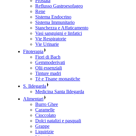
Prostata
Reflusso Gastroesofageo
Rene
Sistema Endocrino
Sistema Immunitario
Stanchezza e Affaticamento
Vasi sanguigni e linfatici
Vie Respiratorie
Vie Urinarie
Fitoterapia
Fiori di Bach
Gemmoderivati
Olii essenziali
Tinture madri
Tè e Tisane monastiche
S. Ildegarda
Medicina Santa Ildegarda
Alimentari
Burro Ghee
Caramelle
Cioccolato
Dolci natalizi e pasquali
Grappe
Liquirizie