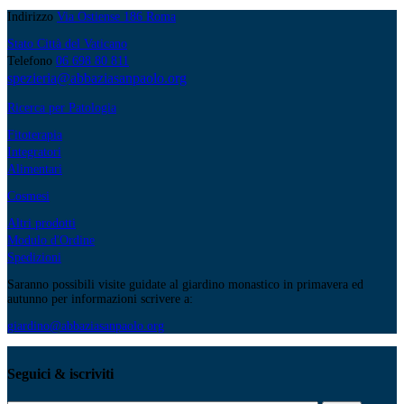
Indirizzo
Via Ostiense 186 Roma
Stato Città del Vaticano
Telefono
06 698 80 811
spezieria@abbaziasanpaolo.org
Ricerca per Patologia
Fitoterapia
Integratori
Alimentari
Cosmesi
Altri prodotti
Modulo d'Ordine
Spedizioni
Saranno possibili visite guidate al giardino monastico in primavera ed
autunno per informazioni scrivere a:
giardino@abbaziasanpaolo.org
Seguici & iscriviti