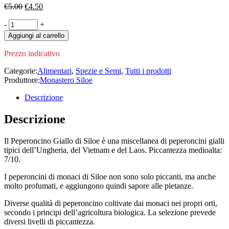
Il
Il
€
5.00
€
4.50
prezzo
prezzo
Peperoncino
-
originale
+
attuale
Giallo
era:
è:
Aggiungi al carrello
Siloe
€5.00.
€4.50.
quantity
Prezzo indicativo
Categorie:
Alimentari
,
Spezie e Semi
,
Tutti i prodotti
Produttore:
Monastero Siloe
Descrizione
Descrizione
Il Peperoncino Giallo di Siloe è una miscellanea di peperoncini gialli
tipici dell’Ungheria, del Vietnam e del Laos. Piccantezza medioalta:
7/10.
I peperoncini di monaci di Siloe non sono solo piccanti, ma anche
molto profumati, e aggiungono quindi sapore alle pietanze.
Diverse qualità di peperoncino coltivate dai monaci nei propri orti,
secondo i principi dell’agricoltura biologica. La selezione prevede
diversi livelli di piccantezza.