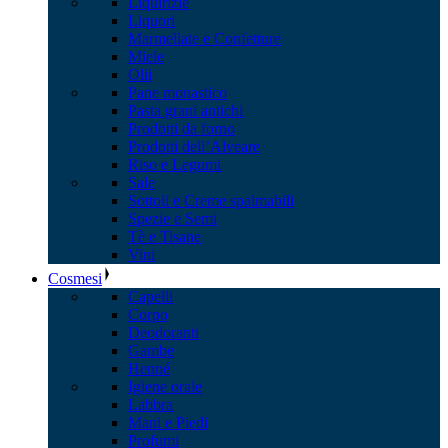
Liquirizie
Liquori
Marmellate e Confetture
Miele
Olii
Pane monastico
Pasta grani antichi
Prodotti da forno
Prodotti dell’Alveare
Riso e Legumi
Sale
Sottoli e Creme spalmabili
Spezie e Semi
Tè e Tisane
Vini
Cosmesi
Capelli
Corpo
Deodoranti
Gambe
Henné
Igiene orale
Labbra
Mani e Piedi
Profumi