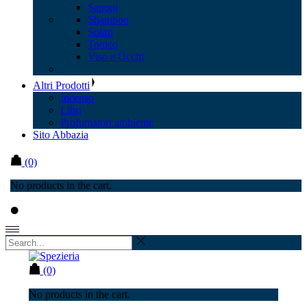
Saponi
Shampoo
Solari
Tonico
Viso e Occhi
Altri Prodotti
Incenso
Libri
Profumatori ambiente
Sito Abbazia
(0)
No products in the cart.
(0)
No products in the cart.