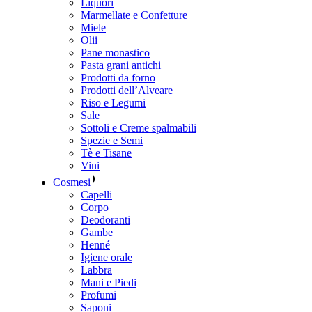
Liquori
Marmellate e Confetture
Miele
Olii
Pane monastico
Pasta grani antichi
Prodotti da forno
Prodotti dell’Alveare
Riso e Legumi
Sale
Sottoli e Creme spalmabili
Spezie e Semi
Tè e Tisane
Vini
Cosmesi
Capelli
Corpo
Deodoranti
Gambe
Henné
Igiene orale
Labbra
Mani e Piedi
Profumi
Saponi