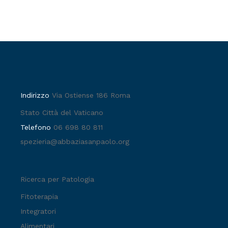
Indirizzo
Via Ostiense 186 Roma
Stato Città del Vaticano
Telefono
06 698 80 811
spezieria@abbaziasanpaolo.org
Ricerca per Patologia
Fitoterapia
Integratori
Alimentari