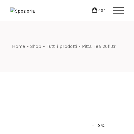
Skip
to
Telefono
06 698
the
(0)
content
80 811
Home
Shop
Tutti i prodotti
Pitta Tea 20filtri
-10%