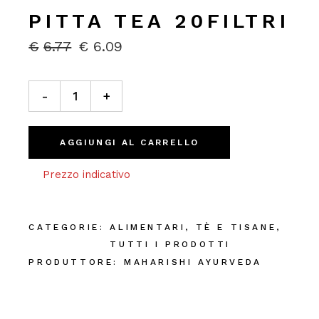
PITTA TEA 20FILTRI
€
6.77
€
6.09
IL
IL
PREZZO
PREZZO
ORIGINALE
ATTUALE
Pitta Tea 20filtri quantity
ERA:
È:
-
+
€6.77.
€6.09.
AGGIUNGI AL CARRELLO
Prezzo indicativo
CATEGORIE:
ALIMENTARI
,
TÈ E TISANE
,
TUTTI I PRODOTTI
PRODUTTORE:
MAHARISHI AYURVEDA