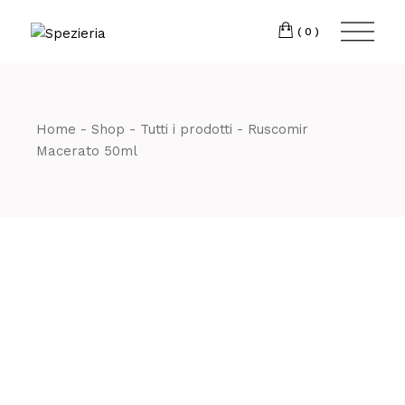
Skip
to
Telefono
06 698
the
(0)
content
80 811
Home
Shop
Tutti i prodotti
Ruscomir
Macerato 50ml