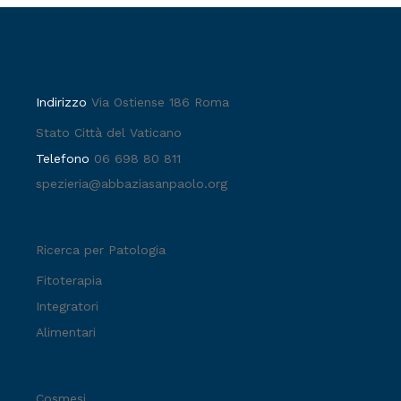
Indirizzo
Via Ostiense 186 Roma
Stato Città del Vaticano
Telefono
06 698 80 811
spezieria@abbaziasanpaolo.org
Ricerca per Patologia
Fitoterapia
Integratori
Alimentari
Cosmesi