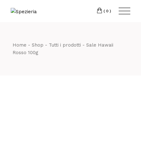
Skip
to
Telefono
06 698
the
(0)
content
80 811
Home
Shop
Tutti i prodotti
Sale Hawaii
Rosso 100g