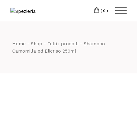
Skip
to
Telefono
06 698
the
(0)
content
80 811
Home
Shop
Tutti i prodotti
Shampoo
Camomilla ed Elicriso 250ml