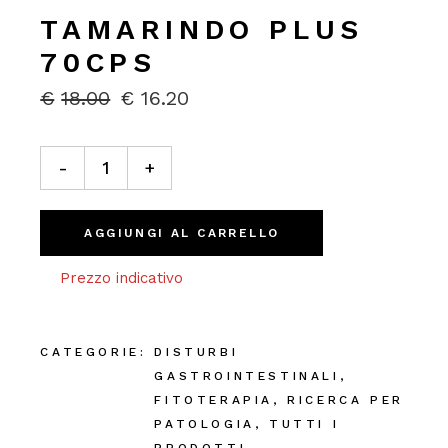
TAMARINDO PLUS
70CPS
€
18.00
€
16.20
IL
IL
PREZZO
PREZZO
ORIGINALE
ATTUALE
Tamarindo plus 70cps quantity
ERA:
È:
-
+
€18.00.
€16.20.
AGGIUNGI AL CARRELLO
Prezzo indicativo
CATEGORIE:
DISTURBI
GASTROINTESTINALI
,
FITOTERAPIA
,
RICERCA PER
PATOLOGIA
,
TUTTI I