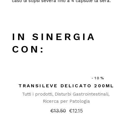
caso di stipsi severa fino a 4 capsule la sera.
IN SINERGIA
CON:
-10%
TRANSILEVE DELICATO 200ML
Tutti i prodotti
Disturbi Gastrointestinali
Ricerca per Patologia
€
13.50
€
12.15
Il
Il
prezzo
prezzo
originale
attuale
era:
è:
€13.50.
€12.15.