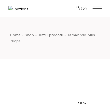
Skip
to
Telefono
06 698
the
(0)
content
80 811
Home
Shop
Tutti i prodotti
Tamarindo plus
70cps
-10%