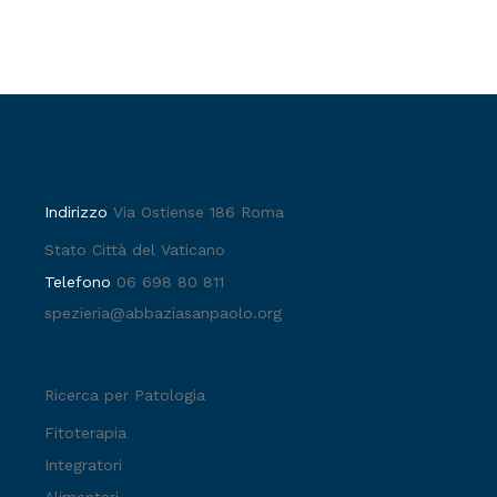
Indirizzo
Via Ostiense 186 Roma
Stato Città del Vaticano
Telefono
06 698 80 811
spezieria@abbaziasanpaolo.org
Ricerca per Patologia
Fitoterapia
Integratori