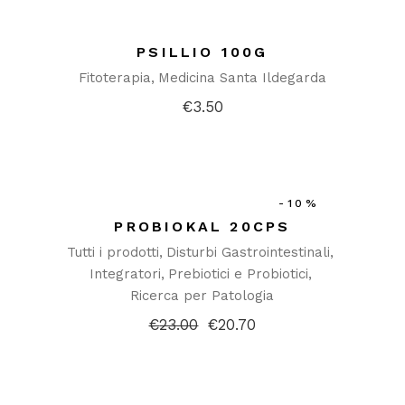
PSILLIO 100G
Fitoterapia
Medicina Santa Ildegarda
€
3.50
-10%
PROBIOKAL 20CPS
Tutti i prodotti
Disturbi Gastrointestinali
Integratori
Prebiotici e Probiotici
Ricerca per Patologia
€
23.00
€
20.70
Il
Il
prezzo
prezzo
originale
attuale
era:
è:
€23.00.
€20.70.