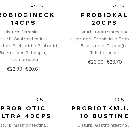
-10%
-10%
ROBIOGINECK
PROBIOKAL
14CPS
20CPS
Disturbi femminili
Disturbi Gastrointestinal
isturbi Gastrointestinali
Integratori
Prebiotici e Probi
atori
Prebiotici e Probiotici
Ricerca per Patologia
Ricerca per Patologia
Tutti i prodotti
Tutti i prodotti
€
23.00
€
20.70
Il
Il
prezzo
prezzo
€
22.90
€
20.61
Il
Il
originale
attuale
prezzo
prezzo
era:
è:
originale
attuale
€23.00.
€20.70.
era:
è:
€22.90.
€20.61.
-10%
-10%
PROBIOTIC
PROBIOTKM.I.
ULTRA 40CPS
10 BUSTIN
isturbi Gastrointestinali
Disturbi Gastrointestinal