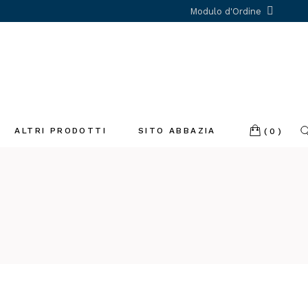
Modulo d'Ordine
ALTRI PRODOTTI
SITO ABBAZIA
(0)
Incenso
Libri
Profumatori
ambiente