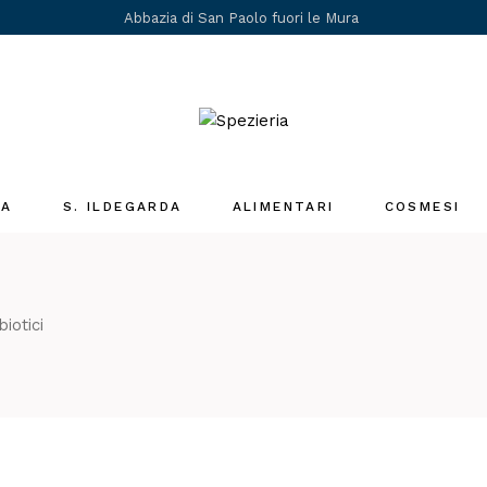
Abbazia di San Paolo fuori le Mura
IA
S. ILDEGARDA
ALIMENTARI
COSMESI
Medicina Santa
Ildegarda
i
iotici