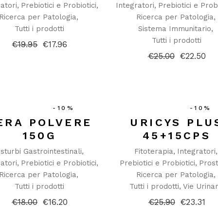
atori
Prebiotici e Probiotici
Integratori
Prebiotici e Probi
Ricerca per Patologia
Ricerca per Patologia
Tutti i prodotti
Sistema Immunitario
Tutti i prodotti
€
19.95
€
17.96
Il
Il
prezzo
prezzo
€
25.00
€
22.50
Il
Il
originale
attuale
prezzo
prezzo
era:
è:
originale
attuale
€19.95.
€17.96.
era:
è:
€25.00.
€22.50.
-10%
-10%
ERA POLVERE
URICYS PLU
150G
45+15CPS
isturbi Gastrointestinali
Fitoterapia
Integratori
atori
Prebiotici e Probiotici
Prebiotici e Probiotici
Pros
Ricerca per Patologia
Ricerca per Patologia
Tutti i prodotti
Tutti i prodotti
Vie Urinar
€
18.00
€
16.20
€
25.90
€
23.31
Il
Il
Il
Il
prezzo
prezzo
prezzo
prezzo