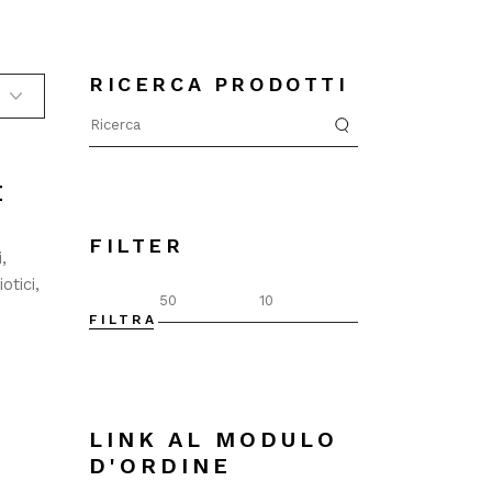
RICERCA PRODOTTI
Search
for:
E
FILTER
i
otici
FILTRA
Prezzo
Prezzo
Min
Max
LINK AL MODULO
D'ORDINE