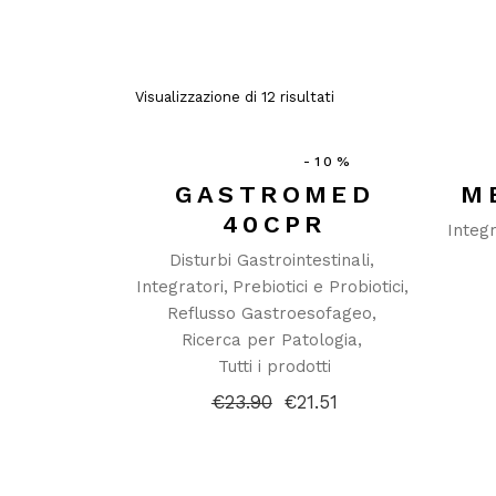
Visualizzazione di 12 risultati
-10%
GASTROMED
M
40CPR
Integr
Disturbi Gastrointestinali
Integratori
Prebiotici e Probiotici
Reflusso Gastroesofageo
Ricerca per Patologia
Tutti i prodotti
€
23.90
€
21.51
Il
Il
prezzo
prezzo
originale
attuale
era:
è:
€23.90.
€21.51.