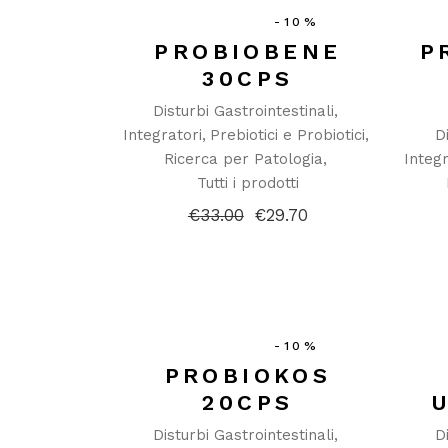
-10%
PROBIOBENE
P
30CPS
Disturbi Gastrointestinali
Integratori
Prebiotici e Probiotici
D
Ricerca per Patologia
Integr
Tutti i prodotti
€
33.00
€
29.70
Il
Il
prezzo
prezzo
originale
attuale
era:
è:
€33.00.
€29.70.
-10%
PROBIOKOS
20CPS
Disturbi Gastrointestinali
D