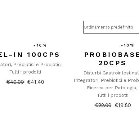
-10%
-10%
EL-IN 100CPS
PROBIOBAS
20CPS
atori
Prebiotici e Probiotici
Tutti i prodotti
Disturbi Gastrointestinal
Integratori
Prebiotici e Probi
€
46.00
€
41.40
Il
Il
Ricerca per Patologia
prezzo
prezzo
originale
attuale
Tutti i prodotti
era:
è:
€46.00.
€41.40.
€
22.00
€
19.80
Il
Il
prezzo
prezzo
originale
attuale
era:
è:
€22.00.
€19.80.