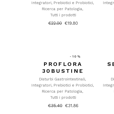
Integratori
Prebiotici e Probiotici
Integr
Ricerca per Patologia
Tutti i prodotti
€
22.00
€
19.80
Il
Il
prezzo
prezzo
originale
attuale
era:
è:
€22.00.
€19.80.
-10%
PROFLORA
S
30BUSTINE
Disturbi Gastrointestinali
D
Integratori
Prebiotici e Probiotici
Integr
Ricerca per Patologia
Tutti i prodotti
€
35.40
€
31.86
Il
Il
prezzo
prezzo