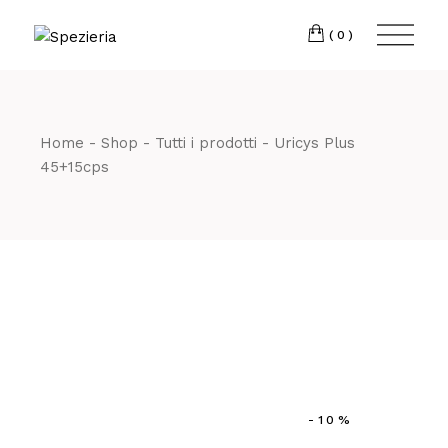
Skip
to
Telefono
06 698
the
(0)
content
80 811
Home
Shop
Tutti i prodotti
Uricys Plus
45+15cps
-10%