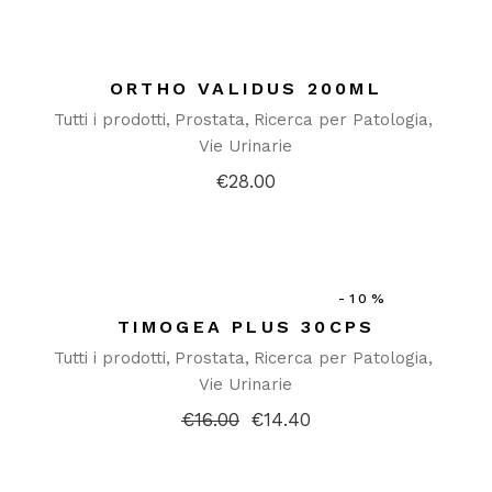
ORTHO VALIDUS 200ML
Tutti i prodotti
Prostata
Ricerca per Patologia
Vie Urinarie
€
28.00
-10%
TIMOGEA PLUS 30CPS
Tutti i prodotti
Prostata
Ricerca per Patologia
Vie Urinarie
€
16.00
€
14.40
Il
Il
prezzo
prezzo
originale
attuale
era:
è: