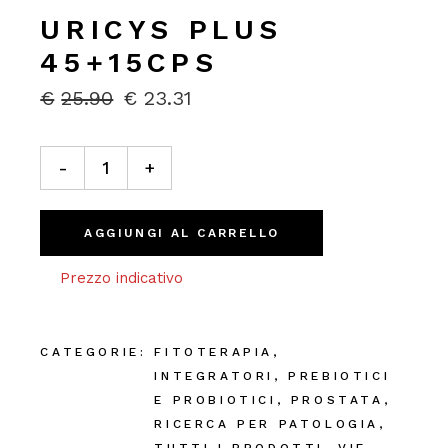
URICYS PLUS
45+15CPS
€
25.90
€
23.31
IL
IL
PREZZO
PREZZO
ORIGINALE
ATTUALE
Uricys Plus 45+15cps quantity
ERA:
È:
-
+
€25.90.
€23.31.
AGGIUNGI AL CARRELLO
Prezzo indicativo
CATEGORIE:
FITOTERAPIA
,
INTEGRATORI
,
PREBIOTICI
E PROBIOTICI
,
PROSTATA
,
RICERCA PER PATOLOGIA
,