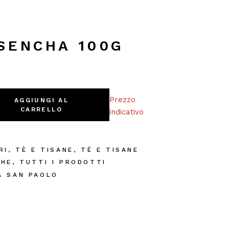
SENCHA 100G
ity
Prezzo
AGGIUNGI AL
CARRELLO
indicativo
RI
,
TÈ E TISANE
,
TÈ E TISANE
CHE
,
TUTTI I PRODOTTI
A SAN PAOLO