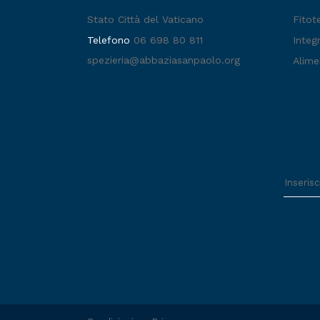
Stato Città del Vaticano
Fitot
Telefono
06 698 80 811
Integr
spezieria@abbaziasanpaolo.org
Alime