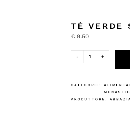
TÈ VERDE 
€
9.50
Tè Verde Sencha 100g quant
-
+
CATEGORIE:
ALIMENTA
MONASTI
PRODUTTORE:
ABBAZI