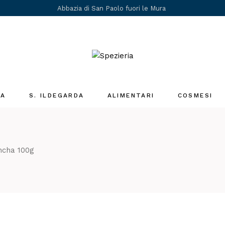
Abbazia di San Paolo fuori le Mura
IA
S. ILDEGARDA
ALIMENTARI
COSMESI
Medicina Santa
Ildegarda
i
ncha 100g