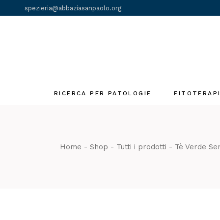
Skip
spezieria@abbaziasanpaolo.org
to
the
content
RICERCA PER PATOLOGIE
FITOTERAP
Fiori di Bach
Gemmoderivat
Home
Shop
Tutti i prodotti
Tè Verde Se
Olii essenziali
Tinture madri
Tè e Tisane
monastiche