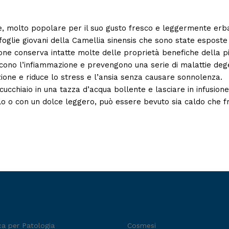
e, molto popolare per il suo gusto fresco e leggermente erbace
foglie giovani della Camellia sinensis che sono state espost
one conserva intatte molte delle proprietà benefiche della pi
ducono l’infiammazione e prevengono una serie di malattie deg
zione e riduce lo stress e l’ansia senza causare sonnolenza.
cchiaio in una tazza d’acqua bollente e lasciare in infusione 
lo o con un dolce leggero, può essere bevuto sia caldo che 
ca per Patologia
Cosmesi