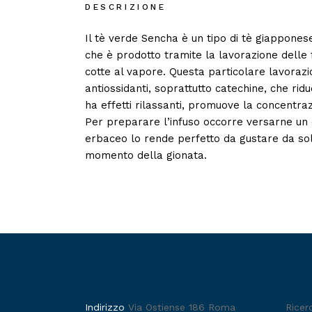
DESCRIZIONE
Il tè verde Sencha è un tipo di tè giappones
che è prodotto tramite la lavorazione delle 
cotte al vapore. Questa particolare lavorazi
antiossidanti, soprattutto catechine, che ri
ha effetti rilassanti, promuove la concentra
Per preparare l’infuso occorre versarne un cu
erbaceo lo rende perfetto da gustare da so
momento della gionata.
Indirizzo
Via Ostiense 186 Roma
Ricer