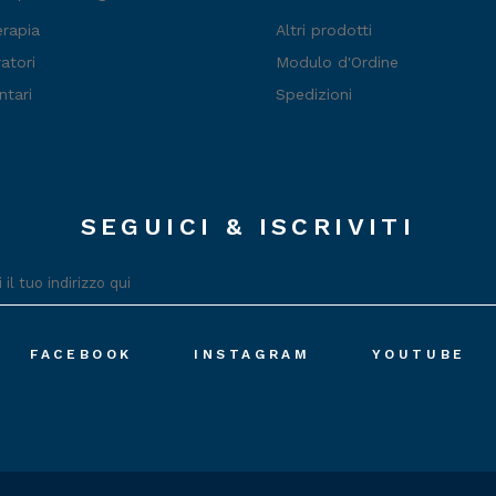
erapia
Altri prodotti
atori
Modulo d'Ordine
ntari
Spedizioni
SEGUICI & ISCRIVITI
FACEBOOK
INSTAGRAM
YOUTUBE