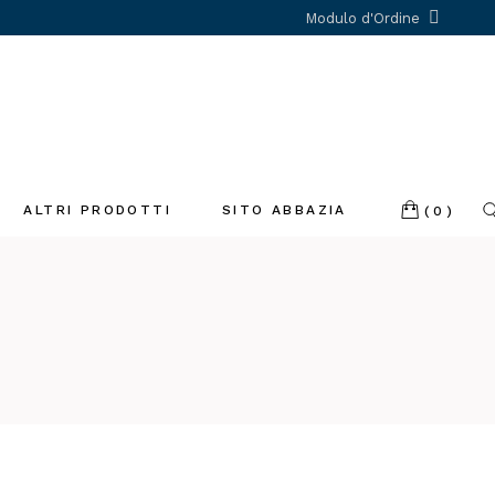
Modulo d'Ordine
ALTRI PRODOTTI
SITO ABBAZIA
(0)
Incenso
Libri
Profumatori
ambiente