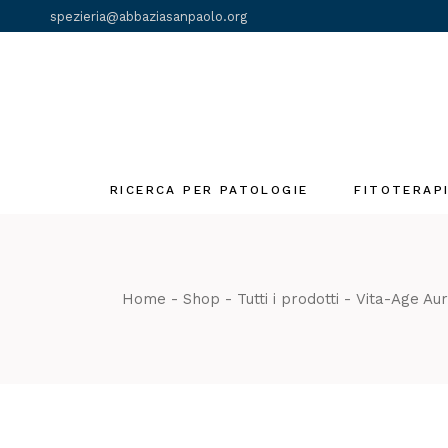
Skip
spezieria@abbaziasanpaolo.org
to
the
content
RICERCA PER PATOLOGIE
FITOTERAP
Fiori di Bach
Gemmoderivat
Home
Shop
Tutti i prodotti
Vita-Age Au
Olii essenziali
Tinture madri
Tè e Tisane
monastiche