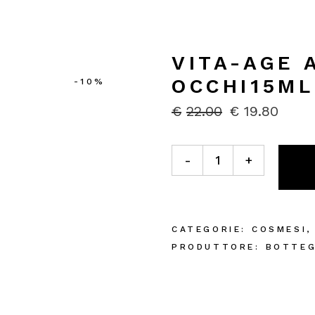
VITA-AGE 
OCCHI15ML
-10%
€
22.00
€
19.80
IL
IL
PREZZO
PREZZO
ORIGINALE
ATTUALE
Vita-Age Aurum Gel Occhi15
ERA:
È:
-
+
€22.00.
€19.80.
CATEGORIE:
COSMESI
PRODUTTORE:
BOTTEG