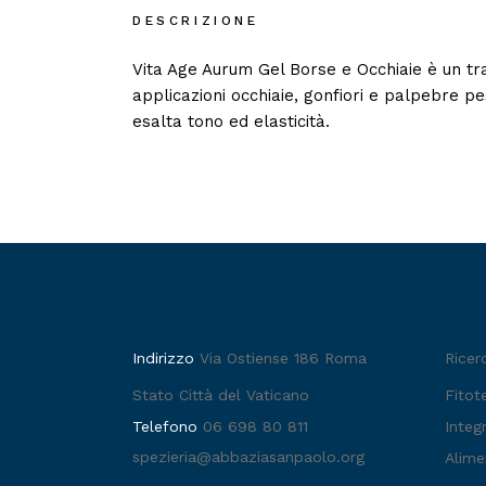
DESCRIZIONE
Vita Age Aurum Gel Borse e Occhiaie è un trat
applicazioni occhiaie, gonfiori e palpebre pe
esalta tono ed elasticità.
Indirizzo
Via Ostiense 186 Roma
Ricer
Stato Città del Vaticano
Fitot
Telefono
06 698 80 811
Integr
spezieria@abbaziasanpaolo.org
Alime