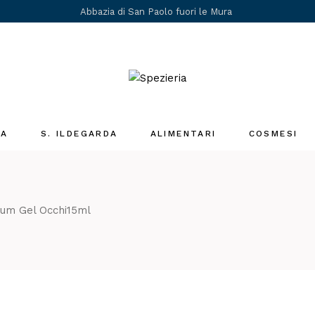
Abbazia di San Paolo fuori le Mura
IA
S. ILDEGARDA
ALIMENTARI
COSMESI
Medicina Santa
Ildegarda
i
rum Gel Occhi15ml