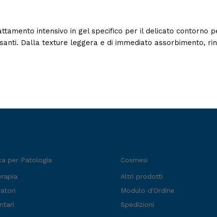
tamento intensivo in gel specifico per il delicato contorno p
santi. Dalla texture leggera e di immediato assorbimento, ring
ca per Patologia
Cosmesi
erapia
Altri prodotti
atori
Modulo d'Ordine
ntari
Spedizioni