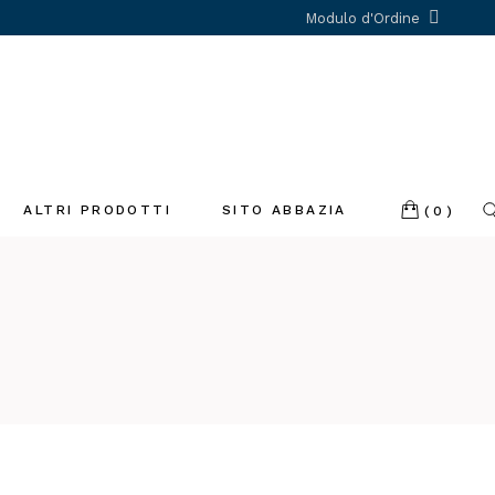
Modulo d'Ordine
ALTRI PRODOTTI
SITO ABBAZIA
(0)
Incenso
Libri
Profumatori
ambiente