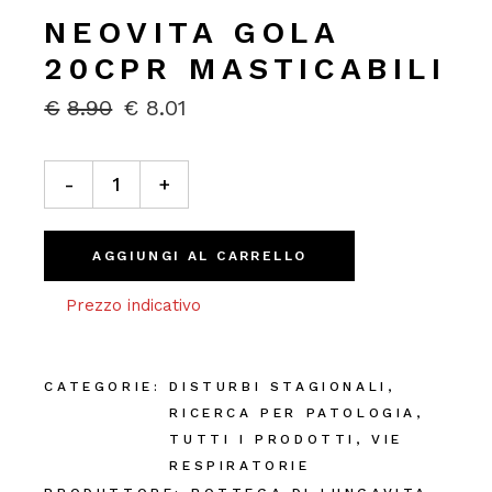
NEOVITA GOLA
20CPR MASTICABILI
€
8.90
€
8.01
IL
IL
PREZZO
PREZZO
ORIGINALE
ATTUALE
Neovita gola 20cpr Masticabili quantity
ERA:
È:
-
+
€8.90.
€8.01.
AGGIUNGI AL CARRELLO
Prezzo indicativo
CATEGORIE:
DISTURBI STAGIONALI
,
RICERCA PER PATOLOGIA
,
TUTTI I PRODOTTI
,
VIE
RESPIRATORIE