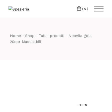
Skip
to
Telefono
06 698
the
(0)
content
80 811
Home
Shop
Tutti i prodotti
Neovita gola
20cpr Masticabili
-10%