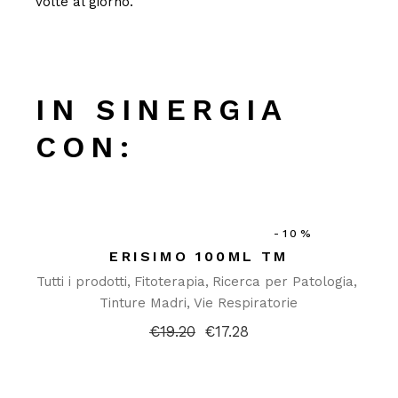
volte al giorno.
IN SINERGIA
CON:
-10%
ERISIMO 100ML TM
Tutti i prodotti
Fitoterapia
Ricerca per Patologia
Tinture Madri
Vie Respiratorie
€
19.20
€
17.28
Il
Il
prezzo
prezzo
originale
attuale
era:
è:
€19.20.
€17.28.