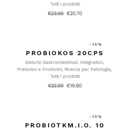
Tutti i prodotti
€
23.00
€
20.70
Il
Il
prezzo
prezzo
originale
attuale
era:
è:
€23.00.
€20.70.
-10%
PROBIOKOS 20CPS
Disturbi Gastrointestinali
Integratori
Prebiotici e Probiotici
Ricerca per Patologia
Tutti i prodotti
€
22.00
€
19.80
Il
Il
prezzo
prezzo
originale
attuale
era:
è:
€22.00.
€19.80.
-10%
PROBIOTKM.I.O. 10