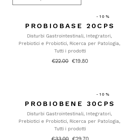
-10%
PROBIOBASE 20CPS
Disturbi Gastrointestinali
Integratori
Prebiotici e Probiotici
Ricerca per Patologia
Tutti i prodotti
€
22.00
€
19.80
Il
Il
prezzo
prezzo
originale
attuale
era:
è:
€22.00.
€19.80.
-10%
PROBIOBENE 30CPS
Disturbi Gastrointestinali
Integratori
Prebiotici e Probiotici
Ricerca per Patologia
Tutti i prodotti
€
33.00
€
29.70