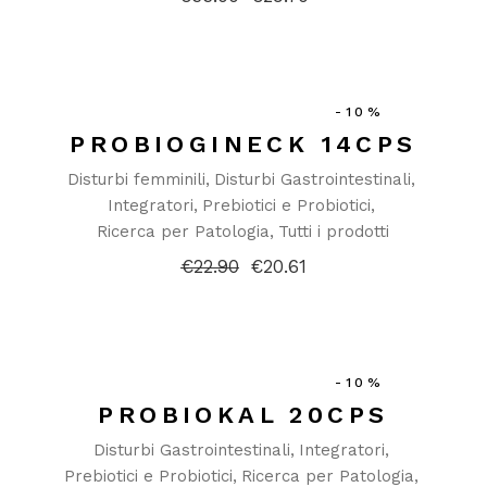
Il
Il
prezzo
prezzo
originale
attuale
era:
è:
€33.00.
€29.70.
-10%
PROBIOGINECK 14CPS
Disturbi femminili
Disturbi Gastrointestinali
Integratori
Prebiotici e Probiotici
Ricerca per Patologia
Tutti i prodotti
€
22.90
€
20.61
Il
Il
prezzo
prezzo
originale
attuale
era:
è:
€22.90.
€20.61.
-10%
PROBIOKAL 20CPS
Disturbi Gastrointestinali
Integratori
Prebiotici e Probiotici
Ricerca per Patologia