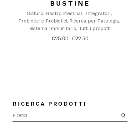
BUSTINE
Disturbi Gastrointestinali
Integratori
Prebiotici e Probiotici
Ricerca per Patologia
Sistema Immunitario
Tutti i prodotti
€
25.00
€
22.50
Il
Il
prezzo
prezzo
originale
attuale
era:
è:
€25.00.
€22.50.
RICERCA PRODOTTI
Search
for: