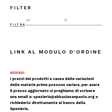
FILTER
FILTRA
Prez
Prez
Min
Max
LINK AL MODULO D'ORDINE
AVVISO:
I prezzi dei prodotti a causa delle variazioni
delle materie prime possono variare, per avere
il prezzo aggiornato vi preghiamo di scrivere
una email a:
spezieria@abbaziasanpaolo.org
o
richiederlo direttamente al banco della
Spezieria.