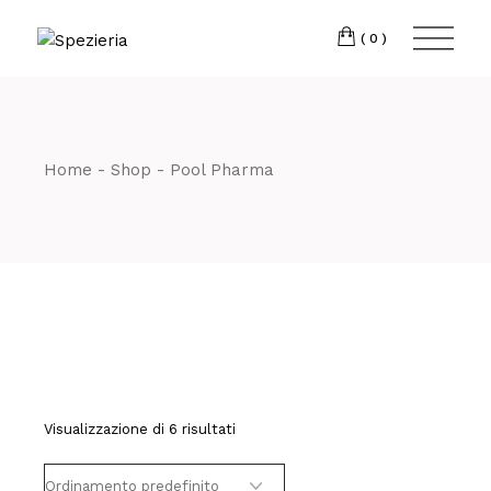
Skip
to
Telefono
06 698
the
(0)
content
80 811
Home
Shop
Pool Pharma
Visualizzazione di 6 risultati