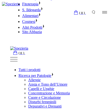
Skip
Fitoterapia
to
S. Ildegarda
the
(0)
Alimentari
content
Cosmesi
Altri Prodotti
Sito Abbazia
(0)
Tutti i prodotti
Ricerca per Patologie
Allergie
Ansia e Tono dell’Umore
Capelli e Unghie
Concentrazione e Memoria
Cuore e Circolazione
Disturbi femminili
Depurativi e Drenanti