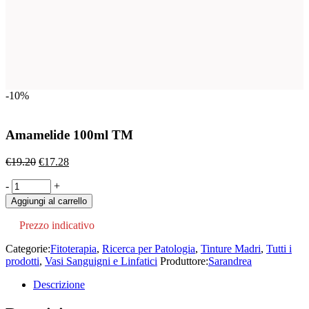
-10%
Amamelide 100ml TM
Il
Il
€
19.20
€
17.28
prezzo
prezzo
Amamelide
-
originale
+
attuale
100ml
era:
è:
Aggiungi al carrello
TM
€19.20.
€17.28.
quantity
Prezzo indicativo
Categorie:
Fitoterapia
,
Ricerca per Patologia
,
Tinture Madri
,
Tutti i
prodotti
,
Vasi Sanguigni e Linfatici
Produttore:
Sarandrea
Descrizione