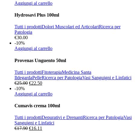
originale
attuale
Aggiungi al carrello
era:
è:
€30.00.
€27.00.
Hydrosavi Plus 100ml
Tutti i prodotti
Dolori Muscolari ed Articolari
Ricerca per
Patologia
€
30.00
-10%
Aggiungi al carrello
Provenas Unguento 50ml
Tutti i prodotti
Fitoterapia
Medicina Santa
Ildegarda
Pelle
Ricerca per Patologia
Vasi Sanguigni e Linfatici
Il
Il
€
25.00
€
22.50
prezzo
prezzo
-10%
originale
attuale
Aggiungi al carrello
era:
è:
€25.00.
€22.50.
Cumavis crema 100ml
Tutti i prodotti
Depurativi e Drenanti
Ricerca per Patologia
Vasi
Sanguigni e Linfatici
Il
Il
€
17.90
€
16.11
prezzo
prezzo