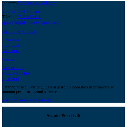
Indirizzo
Via Ostiense 186 Roma
originale
attuale
era:
è:
Stato Città del Vaticano
€17.90.
€16.11.
Telefono
06 698 80 811
spezieria@abbaziasanpaolo.org
Ricerca per Patologia
Fitoterapia
Integratori
Alimentari
Cosmesi
Altri prodotti
Modulo d'Ordine
Spedizioni
Saranno possibili visite guidate al giardino monastico in primavera ed
autunno per informazioni scrivere a:
giardino@abbaziasanpaolo.org
Seguici & iscriviti