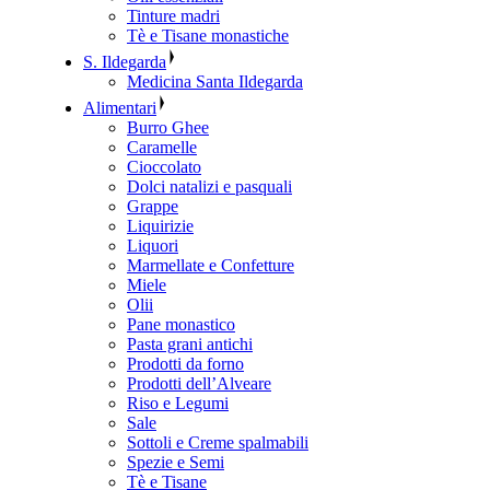
Tinture madri
Tè e Tisane monastiche
S. Ildegarda
Medicina Santa Ildegarda
Alimentari
Burro Ghee
Caramelle
Cioccolato
Dolci natalizi e pasquali
Grappe
Liquirizie
Liquori
Marmellate e Confetture
Miele
Olii
Pane monastico
Pasta grani antichi
Prodotti da forno
Prodotti dell’Alveare
Riso e Legumi
Sale
Sottoli e Creme spalmabili
Spezie e Semi
Tè e Tisane