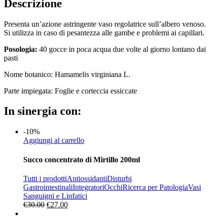
Descrizione
Presenta un’azione astringente vaso regolatrice sull’albero venoso.
Si utilizza in caso di pesantezza alle gambe e problemi ai capillari.
Posologia:
40 gocce in poca acqua due volte al giorno lontano dai
pasti
Nome botanico: Hamamelis virginiana L.
Parte impiegata: Foglie e corteccia essiccate
In sinergia con:
-10%
Aggiungi al carrello
Succo concentrato di Mirtillo 200ml
Tutti i prodotti
Antiossidanti
Disturbi
Gastrointestinali
Integratori
Occhi
Ricerca per Patologia
Vasi
Sanguigni e Linfatici
Il
Il
€
30.00
€
27.00
prezzo
prezzo