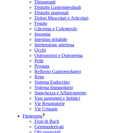
Dimagranti
Disturbi Gastrointestinali
Disturbi stagionali
Dolori Muscolari e Articolari
Fegato
Glicemia e Colesterolo
Insonnia
Intestino irritabile
Ipertensione arteriosa
Occhi
Osteoporosi e Osteopenia
Pelle
Prostata
Reflusso Gastroesofageo
Rene
Sistema Endocrino
Sistema Immunitario
Stanchezza e Affaticamento
Vasi sanguigni e linfatici
Vie Respiratorie
Vie Urinarie
Fitoterapia
Fiori di Bach
Gemmoderivati
Olii essenziali