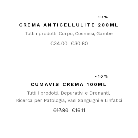
-10%
CREMA ANTICELLULITE 200ML
Tutti i prodotti
Corpo
Cosmesi
Gambe
€
34.00
€
30.60
Il
Il
prezzo
prezzo
originale
attuale
era:
è:
€34.00.
€30.60.
-10%
CUMAVIS CREMA 100ML
Tutti i prodotti
Depurativi e Drenanti
Ricerca per Patologia
Vasi Sanguigni e Linfatici
€
17.90
€
16.11
Il
Il
prezzo
prezzo
originale
attuale
era:
è:
€17.90.
€16.11.