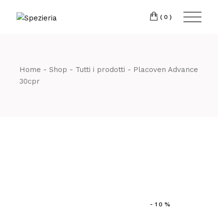
Skip
to
Telefono
06 698
the
(0)
content
80 811
Home
Shop
Tutti i prodotti
Placoven Advance
30cpr
-10%