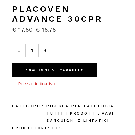
PLACOVEN
ADVANCE 30CPR
€
17.50
€
15.75
IL
IL
PREZZO
PREZZO
ORIGINALE
ATTUALE
Placoven Advance 30cpr quantity
ERA:
È:
-
+
€17.50.
€15.75.
AGGIUNGI AL CARRELLO
Prezzo indicativo
CATEGORIE:
RICERCA PER PATOLOGIA
,
TUTTI I PRODOTTI
,
VASI
SANGUIGNI E LINFATICI
PRODUTTORE:
EOS