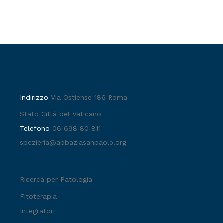
Indirizzo
Via Ostiense 186 Roma
Stato Città del Vaticano
Telefono
06 698 80 811
spezieria@abbaziasanpaolo.org
Ricerca per Patologia
Fitoterapia
Integratori