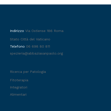
Indirizzo
Via Ostiense 186 Roma
Stato Città del Vaticano
Telefono
06 698 80 811
spezieria@abbaziasanpaolo.org
Ricerca per Patologia
Fitoterapia
Integratori
Alimentari