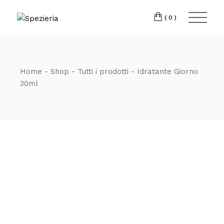
Skip
to
Telefono
06 698
the
(0)
content
80 811
Home
Shop
Tutti i prodotti
Idratante Giorno
30ml