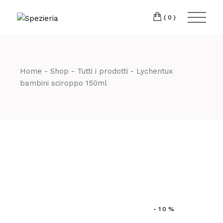
Skip
to
Telefono
06 698
the
(0)
content
80 811
Home
Shop
Tutti i prodotti
Lychentux
bambini sciroppo 150ml
-10%