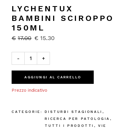
LYCHENTUX
BAMBINI SCIROPPO
150ML
€
17.00
€
15.30
IL
IL
PREZZO
PREZZO
ORIGINALE
ATTUALE
Lychentux bambini sciroppo 150ml quantity
ERA:
È:
-
+
€17.00.
€15.30.
AGGIUNGI AL CARRELLO
Prezzo indicativo
CATEGORIE:
DISTURBI STAGIONALI
,
RICERCA PER PATOLOGIA
,
TUTTI I PRODOTTI
,
VIE