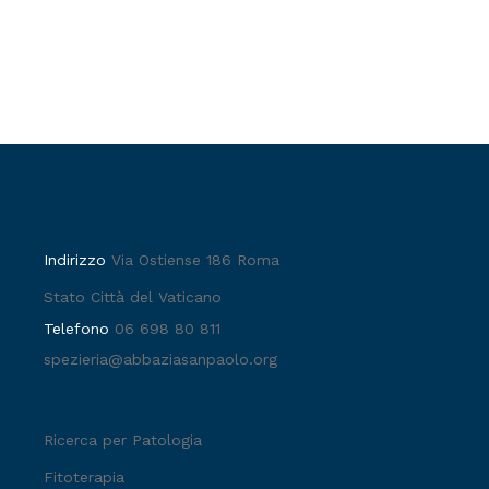
Indirizzo
Via Ostiense 186 Roma
Stato Città del Vaticano
Telefono
06 698 80 811
spezieria@abbaziasanpaolo.org
Ricerca per Patologia
Fitoterapia