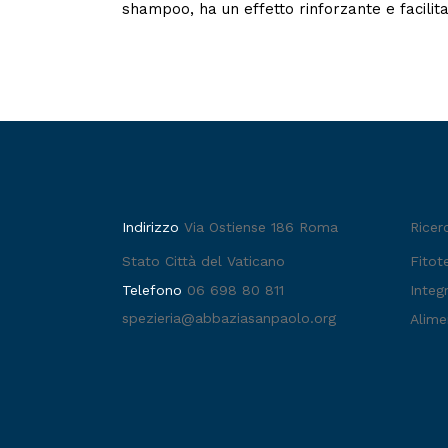
shampoo, ha un effetto rinforzante e facilita
Indirizzo
Via Ostiense 186 Roma
Ricer
Stato Città del Vaticano
Fitot
Telefono
06 698 80 811
Integr
spezieria@abbaziasanpaolo.org
Alime