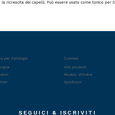
 la ricrescita dei capelli. Può essere usato come tonico per i
ca per Patologia
Cosmesi
erapia
Altri prodotti
atori
Modulo d'Ordine
ntari
Spedizioni
SEGUICI & ISCRIVITI