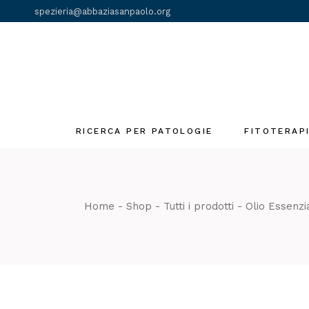
Skip
spezieria@abbaziasanpaolo.org
to
the
content
RICERCA PER PATOLOGIE
FITOTERAP
Fiori di Bach
Gemmoderivat
Home
Shop
Tutti i prodotti
Olio Essenzi
Olii essenziali
Tinture madri
Tè e Tisane
monastiche