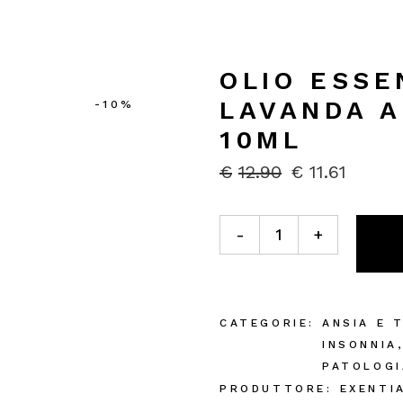
OLIO ESSE
LAVANDA A
-10%
10ML
€
12.90
€
11.61
IL
IL
PREZZO
PREZZO
ORIGINALE
ATTUALE
Olio Essenziale di Lavanda A
ERA:
È:
-
+
€12.90.
€11.61.
CATEGORIE:
ANSIA E 
INSONNIA
PATOLOGI
PRODUTTORE:
EXENTI