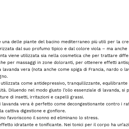
una delle piante del bacino mediterraneo più utili per la creazi
izzata dal suo profumo tipico e dal colore viola – ma anche 
nta viene utilizzata sia nella cosmetica che per trattare diffe
che per massaggi in zone doloranti, per ottenere effetti antis
a lavanda vera (nota anche come spiga di Francia, nardo o lava
gno.
tilizzata come antidepressivo, tranquillizzante, equilibrante
bilità. Diluendo nel modo giusto l’olio essenziale di lavanda, s
re di insetti, irritazioni e capelli grassi.
di lavanda vera è perfetto come decongestionante contro i raf
a cattiva digestione e gonfiore.
ino favoriscono il sonno ed eliminano lo stress.
effetto idratante e tonificante. Nei tonici per il corpo ha un’a