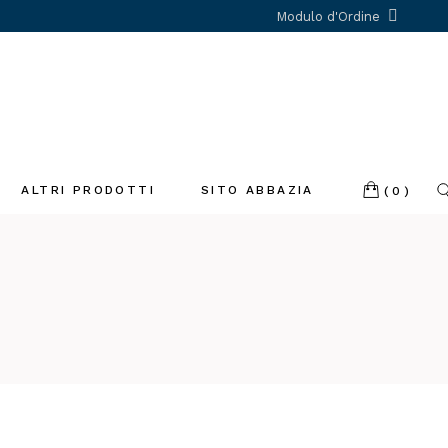
Modulo d'Ordine
ALTRI PRODOTTI
SITO ABBAZIA
(0)
Incenso
Libri
Profumatori
ambiente