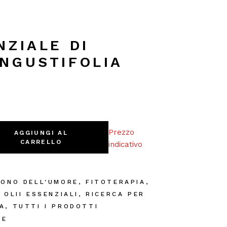
NZIALE DI
NGUSTIFOLIA
ngustifolia 10ml quantity
Prezzo
AGGIUNGI AL
CARRELLO
indicativo
TONO DELL'UMORE
,
FITOTERAPIA
,
,
OLII ESSENZIALI
,
RICERCA PER
A
,
TUTTI I PRODOTTI
AE