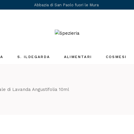
Abbazia di San Paolo fuori le Mura
IA
S. ILDEGARDA
ALIMENTARI
COSMESI
Medicina Santa
Ildegarda
i
ale di Lavanda Angustifolia 10ml