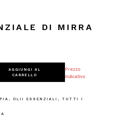
NZIALE DI MIRRA
l quantity
Prezzo
AGGIUNGI AL
CARRELLO
indicativo
PIA
,
OLII ESSENZIALI
,
TUTTI I
I
YA