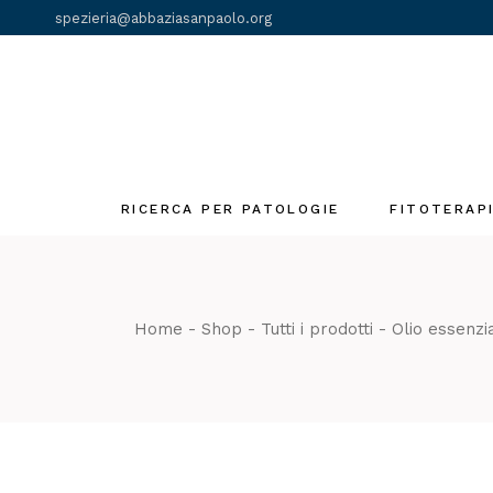
Skip
spezieria@abbaziasanpaolo.org
to
the
content
RICERCA PER PATOLOGIE
FITOTERAP
Fiori di Bach
Gemmoderivat
Home
Shop
Tutti i prodotti
Olio essenzi
Olii essenziali
Tinture madri
Tè e Tisane
monastiche