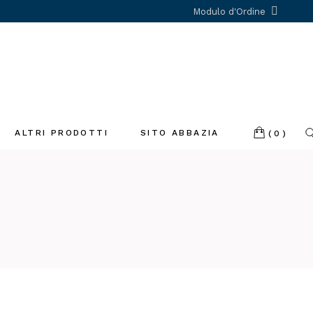
Modulo d'Ordine
ALTRI PRODOTTI
SITO ABBAZIA
(0)
Incenso
Libri
Profumatori
ambiente