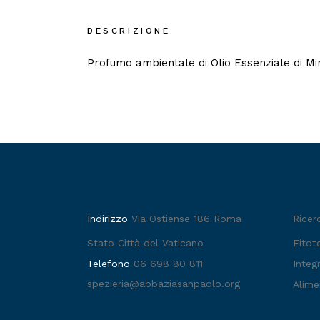
DESCRIZIONE
Profumo ambientale di Olio Essenziale di Mi
Indirizzo
Via Ostiense 186 Roma
Ricer
Stato Città del Vaticano
Fitot
Telefono
06 698 80 811
Integr
spezieria@abbaziasanpaolo.org
Alime