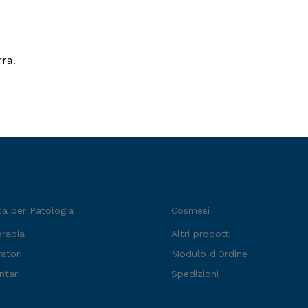
rra.
ca per Patologia
Cosmesi
erapia
Altri prodotti
atori
Modulo d'Ordine
ntari
Spedizioni