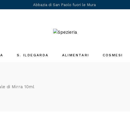
Abbazia di San Paolo fuori le Mura
IA
S. ILDEGARDA
ALIMENTARI
COSMESI
Medicina Santa
Ildegarda
i
ale di Mirra 10ml