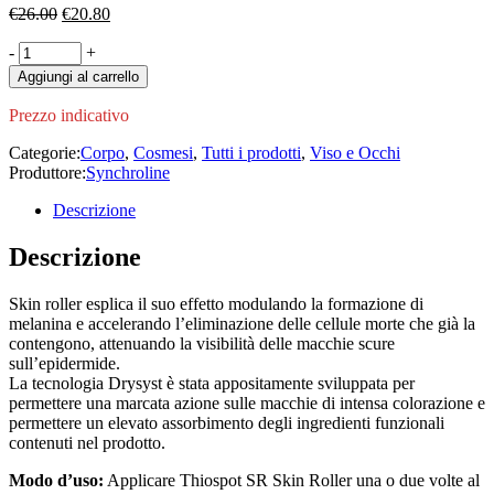
Il
Il
€
26.00
€
20.80
prezzo
prezzo
Thiospot
-
originale
+
attuale
SR
era:
è:
Aggiungi al carrello
Skin
€26.00.
€20.80.
Roller
Prezzo indicativo
quantity
Categorie:
Corpo
,
Cosmesi
,
Tutti i prodotti
,
Viso e Occhi
Produttore:
Synchroline
Descrizione
Descrizione
Skin roller esplica il suo effetto modulando la formazione di
melanina e accelerando l’eliminazione delle cellule morte che già la
contengono, attenuando la visibilità delle macchie scure
sull’epidermide.
La tecnologia Drysyst è stata appositamente sviluppata per
permettere una marcata azione sulle macchie di intensa colorazione e
permettere un elevato assorbimento degli ingredienti funzionali
contenuti nel prodotto.
Modo d’uso:
Applicare Thiospot SR Skin Roller una o due volte al