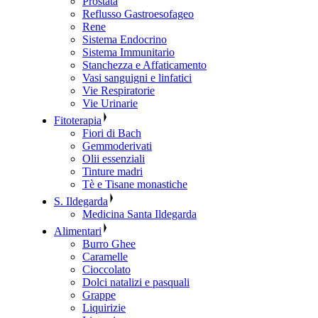
Prostata
Reflusso Gastroesofageo
Rene
Sistema Endocrino
Sistema Immunitario
Stanchezza e Affaticamento
Vasi sanguigni e linfatici
Vie Respiratorie
Vie Urinarie
Fitoterapia
Fiori di Bach
Gemmoderivati
Olii essenziali
Tinture madri
Tè e Tisane monastiche
S. Ildegarda
Medicina Santa Ildegarda
Alimentari
Burro Ghee
Caramelle
Cioccolato
Dolci natalizi e pasquali
Grappe
Liquirizie