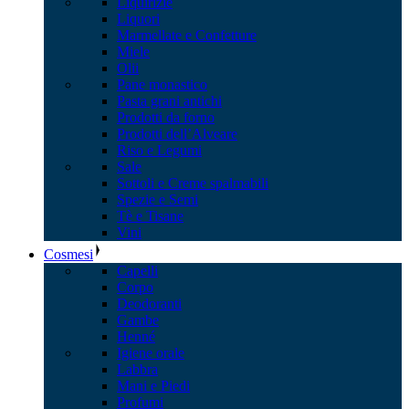
Liquirizie
Liquori
Marmellate e Confetture
Miele
Olii
Pane monastico
Pasta grani antichi
Prodotti da forno
Prodotti dell’Alveare
Riso e Legumi
Sale
Sottoli e Creme spalmabili
Spezie e Semi
Tè e Tisane
Vini
Cosmesi
Capelli
Corpo
Deodoranti
Gambe
Henné
Igiene orale
Labbra
Mani e Piedi
Profumi