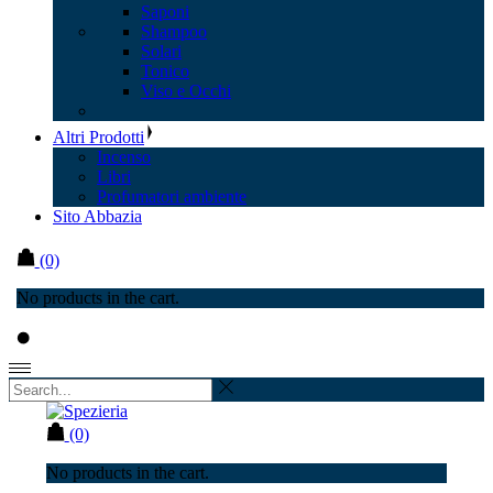
Saponi
Shampoo
Solari
Tonico
Viso e Occhi
Altri Prodotti
Incenso
Libri
Profumatori ambiente
Sito Abbazia
(0)
No products in the cart.
(0)
No products in the cart.