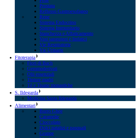
Pelle
Prostata
Reflusso Gastroesofageo
Rene
Sistema Endocrino
Sistema Immunitario
Stanchezza e Affaticamento
Vasi sanguigni e linfatici
Vie Respiratorie
Vie Urinarie
Fitoterapia
Fiori di Bach
Gemmoderivati
Olii essenziali
Tinture madri
Tè e Tisane monastiche
S. Ildegarda
Medicina Santa Ildegarda
Alimentari
Burro Ghee
Caramelle
Cioccolato
Dolci natalizi e pasquali
Grappe