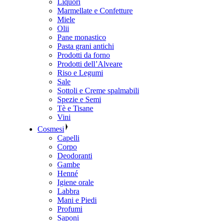
Liquori
Marmellate e Confetture
Miele
Olii
Pane monastico
Pasta grani antichi
Prodotti da forno
Prodotti dell’Alveare
Riso e Legumi
Sale
Sottoli e Creme spalmabili
Spezie e Semi
Tè e Tisane
Vini
Cosmesi
Capelli
Corpo
Deodoranti
Gambe
Henné
Igiene orale
Labbra
Mani e Piedi
Profumi
Saponi