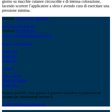
giorno su macchie cutanee circoscritte e di intensa colorazione,
facendo scorrere l’applicatore a sfera e avendo cura di esercitare una
pressione minima.
Indirizzo
Via Ostiense 186 Roma
Stato Città del Vaticano
Telefono
06 698 80 811
spezieria@abbaziasanpaolo.org
Ricerca per Patologia
Fitoterapia
Integratori
Alimentari
Cosmesi
Altri prodotti
Modulo d'Ordine
Spedizioni
Saranno possibili visite guidate al giardino monastico in primavera ed
autunno per informazioni scrivere a:
giardino@abbaziasanpaolo.org