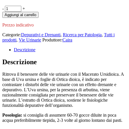
Ursidioica
-
+
Macerato
Aggiungi al carrello
50ml
quantity
Prezzo indicativo
Categorie:
Depurativi e Drenanti
,
Ricerca per Patologia
,
Tutti i
prodotti
,
Vie Urinarie
Produttore:
Caira
Descrizione
Descrizione
Ritrova il benessere delle vie urinarie con il Macerato Ursidioica. A
base di Uva ursina e foglie di Ortica dioica, è indicato per
contrastare i disturbi delle vie urinarie con un effetto drenante e
depurativo. L’Uva ursina, per la presenza di arbutina, viene
razionalmente consigliata per preservare il benessere delle vie
urinarie. L’estratto di Ortica dioica, sostiene le fisiologiche
funzionalità depurative dell’organismo.
Posologia:
si consiglia di assumere 60-70 gocce diluite in poca
acqua preferibilmente tiepida, 2-3 volte al giorno lontano dai pasti.