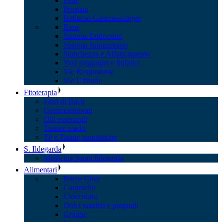
Pelle
Prostata
Reflusso Gastroesofageo
Rene
Sistema Endocrino
Sistema Immunitario
Stanchezza e Affaticamento
Vasi sanguigni e linfatici
Vie Respiratorie
Vie Urinarie
Fitoterapia
Fiori di Bach
Gemmoderivati
Olii essenziali
Tinture madri
Tè e Tisane monastiche
S. Ildegarda
Medicina Santa Ildegarda
Alimentari
Burro Ghee
Caramelle
Cioccolato
Dolci natalizi e pasquali
Grappe