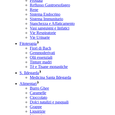
Prostata
Reflusso Gastroesofageo
Rene
Sistema Endocrino
Sistema Immunitario
Stanchezza e Affaticamento
Vasi sanguigni e linfatici
Vie Respiratorie
Vie Urinarie
Fitoterapia
Fiori di Bach
Gemmoderivati
Olii essenziali
Tinture madri
Tè e Tisane monastiche
S. Ildegarda
Medicina Santa Ildegarda
Alimentari
Burro Ghee
Caramelle
Cioccolato
Dolci natalizi e pasquali
Grappe
Liquirizie