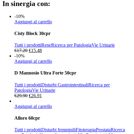
In sinergia con:
-10%
Aggiungi al carrello
Cisty Block 30cpr
Tutti i prodotti
Rene
Ricerca per Patologia
Vie Urinarie
Il
Il
€
17.20
€
15.48
prezzo
prezzo
-10%
originale
attuale
Aggiungi al carrello
era:
è:
€17.20.
€15.48.
D Mannosio Ultra Forte 50cpr
Tutti i prodotti
Disturbi Gastrointestinali
Ricerca per
Patologia
Vie Urinarie
Il
Il
€
29.90
€
26.91
prezzo
prezzo
originale
attuale
Aggiungi al carrello
era:
è:
€29.90.
€26.91.
Alloro 60cpr
Tutti i prodotti
Disturbi femminili
Fitoterapia
Prostata
Ricerca