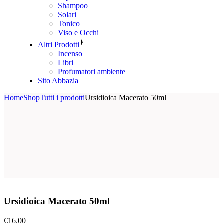
Shampoo
Solari
Tonico
Viso e Occhi
Altri Prodotti
Incenso
Libri
Profumatori ambiente
Sito Abbazia
Home
Shop
Tutti i prodotti
Ursidioica Macerato 50ml
Ursidioica Macerato 50ml
€
16.00