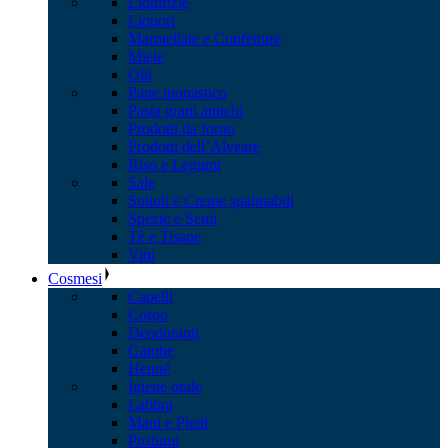
Liquirizie
Liquori
Marmellate e Confetture
Miele
Olii
Pane monastico
Pasta grani antichi
Prodotti da forno
Prodotti dell’Alveare
Riso e Legumi
Sale
Sottoli e Creme spalmabili
Spezie e Semi
Tè e Tisane
Vini
Cosmesi
Capelli
Corpo
Deodoranti
Gambe
Henné
Igiene orale
Labbra
Mani e Piedi
Profumi