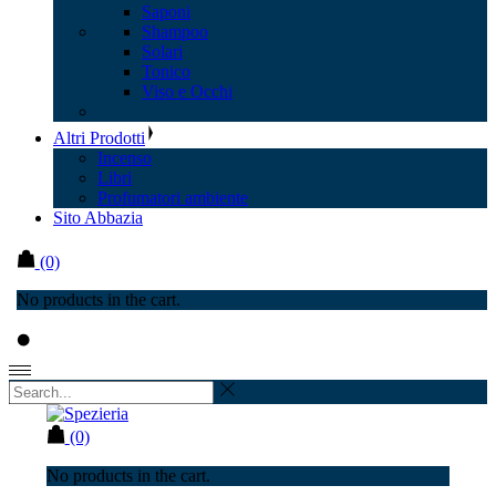
Saponi
Shampoo
Solari
Tonico
Viso e Occhi
Altri Prodotti
Incenso
Libri
Profumatori ambiente
Sito Abbazia
(0)
No products in the cart.
(0)
No products in the cart.