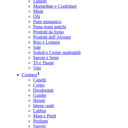
Liquori
Marmellate e Confetture
Miele
Olii
Pane monastico
Pasta grani antichi
Prodotti da forno
Prodotti dell’Alveare
Riso e Legumi
Sale
Sottoli e Creme spalmabili
Spezie e Semi
Tè e Tisane
Vini
Cosmesi
Capelli
Corpo
Deodoranti
Gambe
Henné
Igiene orale
Labbra
Mani e Piedi
Profumi
Saponi