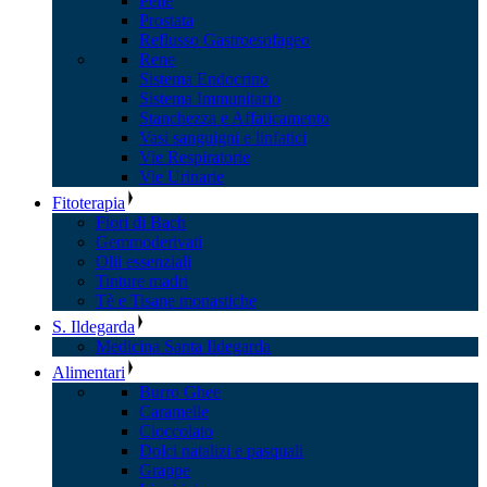
Pelle
Prostata
Reflusso Gastroesofageo
Rene
Sistema Endocrino
Sistema Immunitario
Stanchezza e Affaticamento
Vasi sanguigni e linfatici
Vie Respiratorie
Vie Urinarie
Fitoterapia
Fiori di Bach
Gemmoderivati
Olii essenziali
Tinture madri
Tè e Tisane monastiche
S. Ildegarda
Medicina Santa Ildegarda
Alimentari
Burro Ghee
Caramelle
Cioccolato
Dolci natalizi e pasquali
Grappe