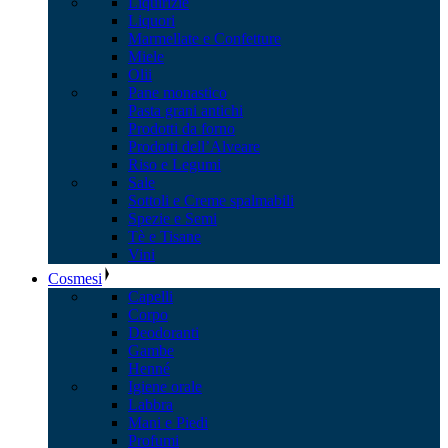
Liquirizie
Liquori
Marmellate e Confetture
Miele
Olii
Pane monastico
Pasta grani antichi
Prodotti da forno
Prodotti dell’Alveare
Riso e Legumi
Sale
Sottoli e Creme spalmabili
Spezie e Semi
Tè e Tisane
Vini
Cosmesi
Capelli
Corpo
Deodoranti
Gambe
Henné
Igiene orale
Labbra
Mani e Piedi
Profumi