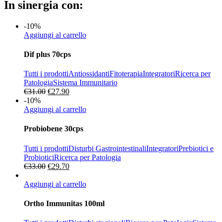
In sinergia con:
-10%
Aggiungi al carrello
Dif plus 70cps
Tutti i prodotti
Antiossidanti
Fitoterapia
Integratori
Ricerca per
Patologia
Sistema Immunitario
Il
Il
€
31.00
€
27.90
prezzo
prezzo
-10%
originale
attuale
Aggiungi al carrello
era:
è:
€31.00.
€27.90.
Probiobene 30cps
Tutti i prodotti
Disturbi Gastrointestinali
Integratori
Prebiotici e
Probiotici
Ricerca per Patologia
Il
Il
€
33.00
€
29.70
prezzo
prezzo
originale
attuale
Aggiungi al carrello
era:
è:
€33.00.
€29.70.
Ortho Immunitas 100ml