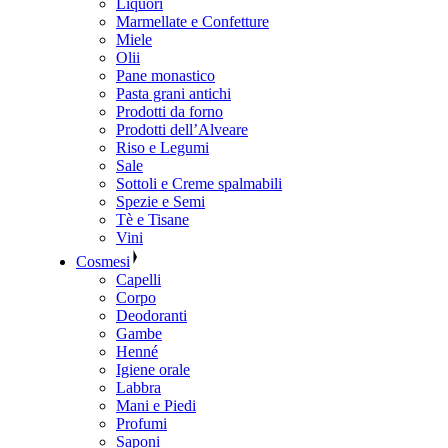
Liquori
Marmellate e Confetture
Miele
Olii
Pane monastico
Pasta grani antichi
Prodotti da forno
Prodotti dell’Alveare
Riso e Legumi
Sale
Sottoli e Creme spalmabili
Spezie e Semi
Tè e Tisane
Vini
Cosmesi
Capelli
Corpo
Deodoranti
Gambe
Henné
Igiene orale
Labbra
Mani e Piedi
Profumi
Saponi