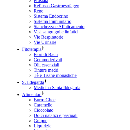
Prostata
Reflusso Gastroesofageo
Rene
Sistema Endocrino
Sistema Immunitario
Stanchezza e Affaticamento
Vasi sanguigni e linfatici
Vie Respiratorie
Vie Urinarie
Fitoterapia
Fiori di Bach
Gemmoderivati
Olii essenziali
Tinture madri
Tè e Tisane monastiche
S. Ildegarda
Medicina Santa Ildegarda
Alimentari
Burro Ghee
Caramelle
Cioccolato
Dolci natalizi e pasquali
Grappe
Liquirizie