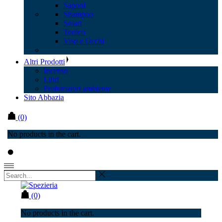
Saponi
Shampoo
Solari
Tonico
Viso e Occhi
Altri Prodotti
Incenso
Libri
Profumatori ambiente
Sito Abbazia
(0)
No products in the cart.
(0)
No products in the cart.