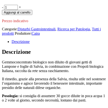
Cairagem
-
+
Immunix
Aggiungi al carrello
In
Gocce
Prezzo indicativo
30ml
quantity
Categorie:
Disturbi Gastrointestinali
,
Ricerca per Patologia
,
Tutti i
prodotti
Produttore:
Caira
Descrizione
Descrizione
Gemmoconcentrato biologico non diluito di giovani getti di
Lampone e foglie di Salvia, in combinazione con Propoli biologica
Italiana, raccolta da rete senza raschiamento.
Il rimedio, grazie alla presenza della Salvia, risulta utile nel sostenere
l’organismo e agisce favorendo il benessere intestinale, importante
presidio delle naturali difese organiche.
Posologia:
si consiglia di assumere 30 gocce diluite in poca acqua 1
o 2 volte al giorno, secondo necessità, lontano dai pasti.