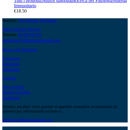
Tutti i prodotti
Disturbi stagionali
Ricerca per Patologia
Sistema
Immunitario
€
18.50
Indirizzo
Via Ostiense 186 Roma
Stato Città del Vaticano
Telefono
06 698 80 811
spezieria@abbaziasanpaolo.org
Ricerca per Patologia
Fitoterapia
Integratori
Alimentari
Cosmesi
Altri prodotti
Modulo d'Ordine
Spedizioni
Saranno possibili visite guidate al giardino monastico in primavera ed
autunno per informazioni scrivere a:
giardino@abbaziasanpaolo.org